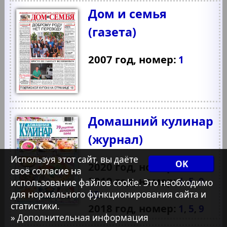
Дом и семья
(газета)
2007 год, номер:
1
Домашний кулинар
(журнал)
Используя этот сайт, вы даёте
OK
2020 год, номер:
1
4
,
своё согласие на
2019 год, номер:
1
5
9
,
,
,
использование файлов cookie. Это необходимо
12
для нормального функционирования сайта и
статистики.
2018 год, номер:
1
5
9
,
,
» Дополнительная информация