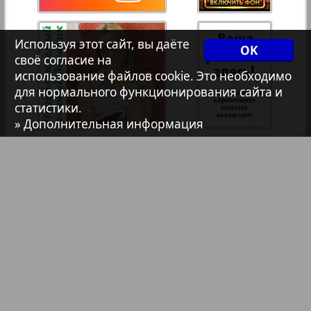
7плюс7я
35
36
Используя этот сайт, вы даёте
OK
своё согласие на
Авангард
использование файлов cookie. Это необходимо
37
38
для нормального функционирования сайта и
3
статистики.
АйБолит
» Дополнительная информация
39
40
Акцент
41
42
Анонс
Антенна
43
44
Библиотека
Анонсы
Аргументы и факты Европа