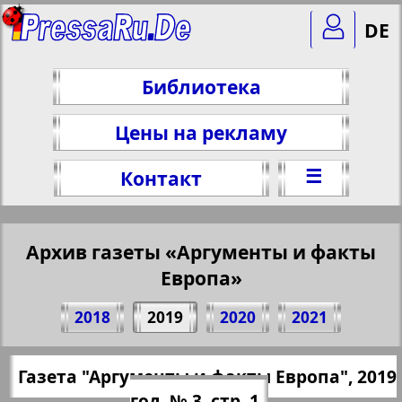
DE
Библиотека
Цены на рекламу
☰
Контакт
Архив газеты «Аргументы и факты
Европа»
Поделитесь 1 стр. газеты "Argumenty i
2018
2019
2020
2021
fakty Europe", № 3, 2019 г.
(Нажмите, чтобы скопировать ссылку)
✖
Газета "Аргументы и факты Европа", 2019
Все номера газеты "Аргументы и
https://pressaru.eu/?pub=argumenty-i-fakt
год, № 3, стр. 1