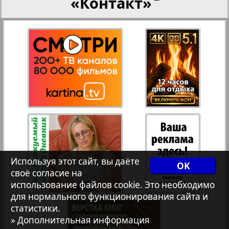
«Контакт»
Рейнское время
27
28
8
13
Русский вояж
29
30
Телеграф NRW
Христианская газета
31
32
Архив необновляющихся на сайте изданий
Используя этот сайт, вы даёте
OK
своё согласие на
использование файлов cookie. Это необходимо
7плюс7я
3
для нормального функционирования сайта и
статистики.
» Дополнительная информация
Авангард