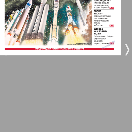
5
6
Город 511
МК-Германия планета мнений
7
8
35
42
❬
❭
МК-Германия
9
10
Мост
11
12
MIX-Markt Zeitung
Наше время
13
14
25
29
Новые Земляки