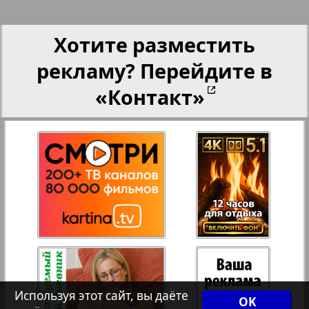
Партнер-NRW
Хотите разместить
Переселенческий вестник
рекламу? Перейдите в
«Контакт»
Рейнское время
Русский вояж
3
4
Телеграф NRW
Христианская газета
Архив необновляющихся на сайте изданий
Используя этот сайт, вы даёте
OK