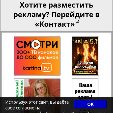
Хотите разместить
Переселенческий вестник
25
26
рекламу? Перейдите в
Рейнское время
«Контакт»
27
28
Русский вояж
Телеграф NRW
Христианская газета
Архив необновляющихся на сайте изданий
Используя этот сайт, вы даёте
OK
7плюс7я
своё согласие на