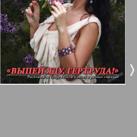
3
4
Все pro все
5
6
Город 511
МК-Германия планета мнений
7
8
80
81
❬
❭
МК-Германия
9
10
Мост
11
12
MIX-Markt Zeitung
Наше время
13
14