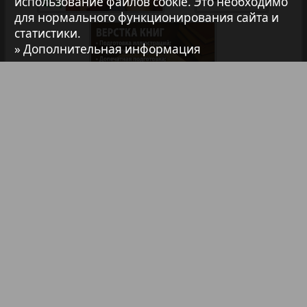
использование файлов cookie. Это необходимо
для нормального функционирования сайта и
Авангард
статистики.
» Дополнительная информация
АйБолит
Акцент
Анонс
Библиотека
Анонсы
Реклама в газетах и журналах
Антенна
Реклама на телевидении
Аргументы и факты Европа
Реклама в социальных сетях
Реклама в интернете
Подписка
Аугсбург-сити