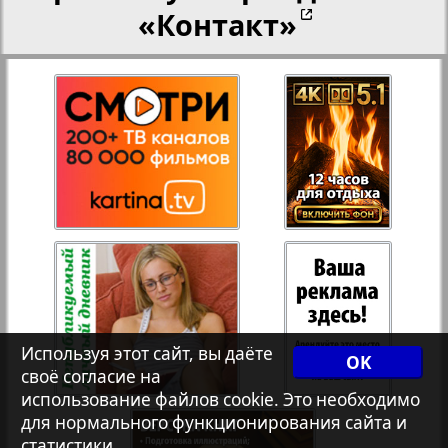
«Контакт»
Рейнское время
27
28
Русский вояж
29
30
Телеграф NRW
3
4
Христианская газета
31
32
Архив необновляющихся на сайте изданий
33
34
Используя этот сайт, вы даёте
OK
7плюс7я
своё согласие на
использование файлов cookie. Это необходимо
35
36
для нормального функционирования сайта и
Авангард
статистики.