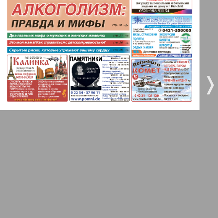
5
6
Город 511
МК-Германия планета мнений
7
8
❬
❭
9
10
МК-Германия
9
10
Мост
11
12
MIX-Markt Zeitung
Наше время
13
14
Новые Земляки