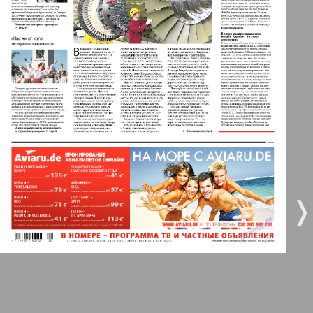
Берлинский телеграф
3
4
Все pro все
5
6
Город 511
МК-Германия планета мнений
7
8
МК-Германия
36
40
❬
❭
9
10
Мост
11
12
MIX-Markt Zeitung