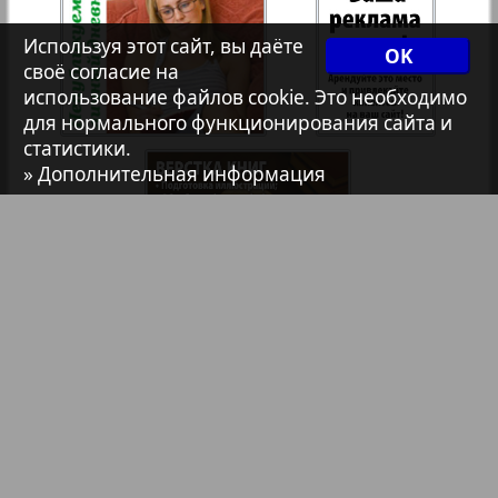
7плюс7я
Используя этот сайт, вы даёте
OK
35
36
своё согласие на
использование файлов cookie. Это необходимо
Авангард
для нормального функционирования сайта и
статистики.
37
38
» Дополнительная информация
АйБолит
1
6
Акцент
39
40
Анонс
41
42
Антенна
Библиотека
Анонсы
Реклама в газетах и журналах
43
44
Аргументы и факты Европа
Реклама на телевидении