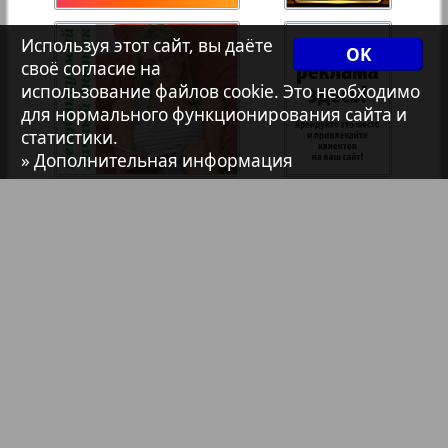
7плюс7я
Используя этот сайт, вы даёте
OK
своё согласие на
использование файлов cookie. Это необходимо
208
209
Авангард
для нормального функционирования сайта и
статистики.
АйБолит
» Дополнительная информация
Акцент
Анонс
Антенна
Библиотека
Анонсы
Аргументы и факты Европа