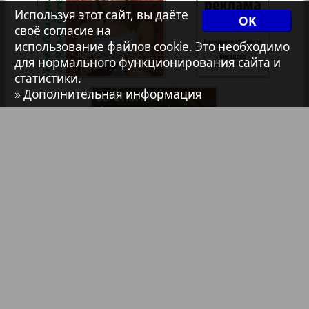
Используя этот сайт, вы даёте
OK
7плюс7я
своё согласие на
35
36
использование файлов cookie. Это необходимо
1
2
для нормального функционирования сайта и
Авангард
статистики.
» Дополнительная информация
37
38
АйБолит
Акцент
39
40
Анонс
41
42
Библиотека
Анонсы
Антенна
Реклама в газетах и журналах
43
44
Аргументы и факты Европа
Реклама на телевидении