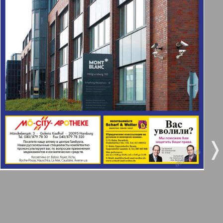
Берлинский телеграф
3
4
Все pro все
5
6
Город 511
МК-Германия планета мнений
7
8
9
10
МК-Германия
❬
❭
9
10
Мост
11
12
MIX-Markt Zeitung