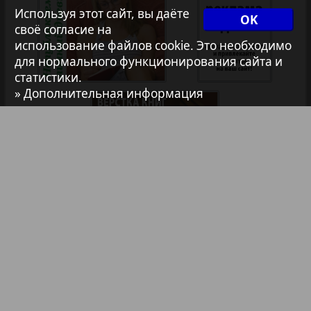
Используя этот сайт, вы даёте
OK
своё согласие на
Авангард
использование файлов cookie. Это необходимо
37
38
для нормального функционирования сайта и
1
2
статистики.
АйБолит
» Дополнительная информация
39
40
Акцент
41
42
Анонс
Антенна
43
44
Библиотека
Анонсы
Аргументы и факты Европа
Реклама в газетах и журналах
45
46
Реклама на телевидении
Аугсбург-сити