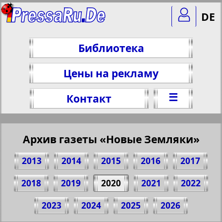
DE
Библиотека
Цены на рекламу
☰
Контакт
Архив газеты «Новые Земляки»
2013
2014
2015
2016
2017
2018
2019
2020
2021
2022
Поделитесь 1 стр. газеты "Novije
2023
2024
2025
2026
Semljaki", № 7, 2020 г.
(Нажмите, чтобы скопировать ссылку)