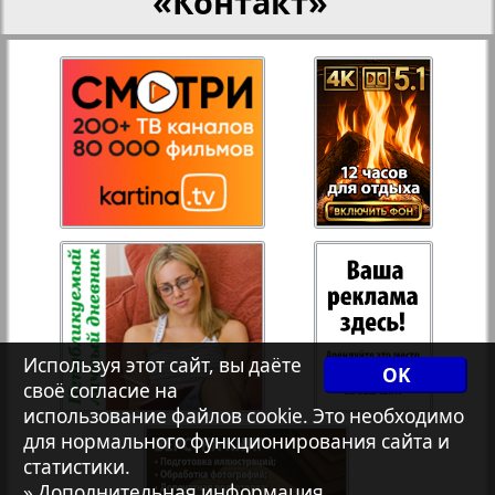
«Контакт»
27
28
Рейнское время
3
4
Русский вояж
29
30
Телеграф NRW
31
32
Христианская газета
33
34
Архив необновляющихся на сайте изданий
Используя этот сайт, вы даёте
OK
своё согласие на
использование файлов cookie. Это необходимо
7плюс7я
35
36
для нормального функционирования сайта и
1
2
статистики.
» Дополнительная информация