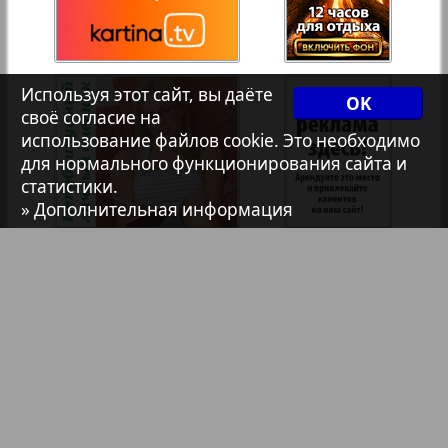
33
34
7плюс7я
35
36
Используя этот сайт, вы даёте
OK
своё согласие на
Авангард
использование файлов cookie. Это необходимо
для нормального функционирования сайта и
2
статистики.
АйБолит
» Дополнительная информация
Акцент
Анонс
Антенна
Аргументы и факты Европа