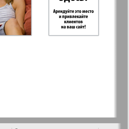
 Plus
RusHaus
 дело
Svet/Lana
E
TV-бульвар
Хоттабыч
Эрудит-MIX