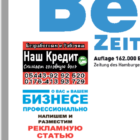
❬
Вюртембе
7
7
МК-Германия
МК-Герма
планета мнений
13
Новые Земляки
nord.Aktue
Партнер
Партнер-
19
Телеграф
1
Архив необновляющихся на сайте изданий