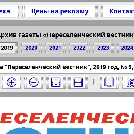
ека
Цены на рекламу
Контак
итесь 1 стр. газеты "Aussiedlerbote", № 5, 20
(Нажмите, чтобы скопировать ссылку)
Архив газеты «Переселенческий вестник
2019
2020
2021
2022
2023
2024
pressaru.eu/?pub=aussiedlerbote&god=2019&nom
а "Переселенческий вестник", 2019 год, № 5, 
 вестник" за 2019 год. Выберите номер и н
|
ский вестник". Номер: 5, 2019 год. Выбери
Берлинский
Все pro
2
3
4