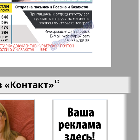
n
Wолна
Норд
й-Купи-
Партнер-север
men
Районка-Nord-Ost-
в
«Контакт»
Bremen-NRW
Редакция Берлин
-Родина
Рубеж