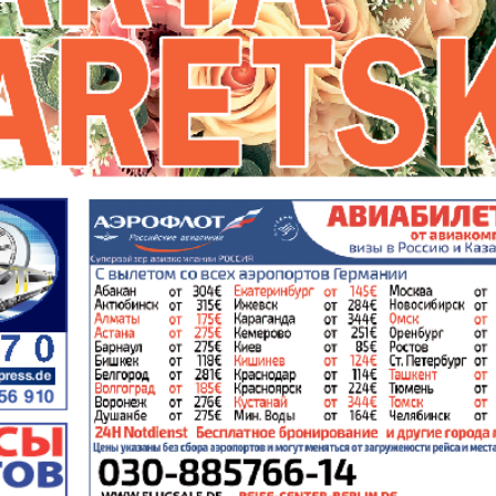
Европа экспресс
Жасми
ые
Здоровье
Идеаль
Карьера
Катюш
пе
Крот в Германии
Кругоз
tuell
LDK по-русски
Life in
а и
Мюнхен-сити
My City