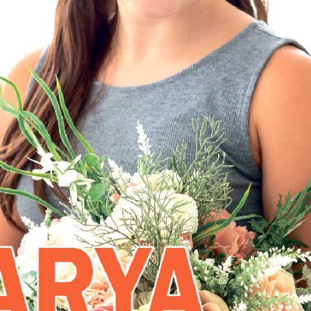
АйБолит
Акцент
 и
Аугсбург-сити
Афиша 
ропа
ов
Ваша газета
Вести
Восточная
Восточ
е
Германия
курьер
Дом и семья
Домаш
кулина