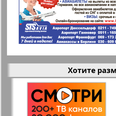
здоровья
Наша марка
Наше Тур
Объектив EU
Остров та
Парус
Переселен
Хотите раз
Районка-Süd-West
Районка-N
Bremen
Редакция
Рейнская 