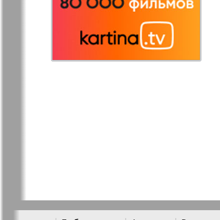
Германия
Русская Газета
Русская М
Светлана в
Свой дом
Германии
Товары и услуги
Толстяк
TVrus
У нас в Б
Экономика и
Э
право