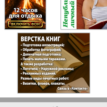
ысль
Русский Баден-
Рыбалка
Вюртемберг
Семейная газета
Слово и
Торговый Центр
Точка D
аварии
У нас в Гамбурге
Флирт
кспресс газета
Эрудит-Экстра