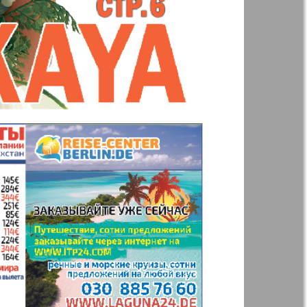
н
Жизнь женщины
ная фирма
Известия BW
а
Кенгуру
ор
Кругозор плюс!
 Франкфурт
М-City
 Frankfurt
Наш мир