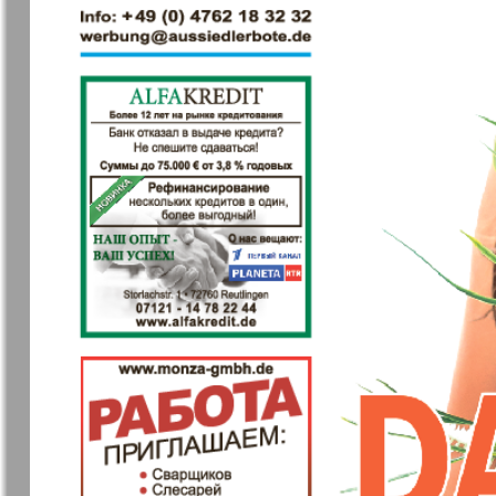
7плюс7я
Авангард
Антенна
Аргументы
факты Ев
Бизнес парк
Будь здор
Вечерняя газета
Вечное
сокровищ
Германия плюс
Диалог