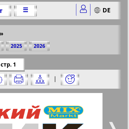
☰
DE
т
19 г.
»
2025
2026
er=5&str=1
✖
стр. 1
ажмите на него:
|
✖
✖
✖
те страницу и нажмите на нее:
 все
Город 511
5
6