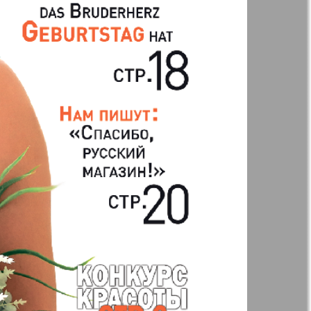
Анонс
Augsburg
Бизнес
Вестник-info
ный
Wadim
ний
Домашний
р
ресторан