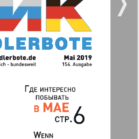
❭
11
12
11
12
kt Zeitung
Наше время
17
18
и здоровье
Panorama-mir
ое время
Русский вояж
23
24
анская
5
6