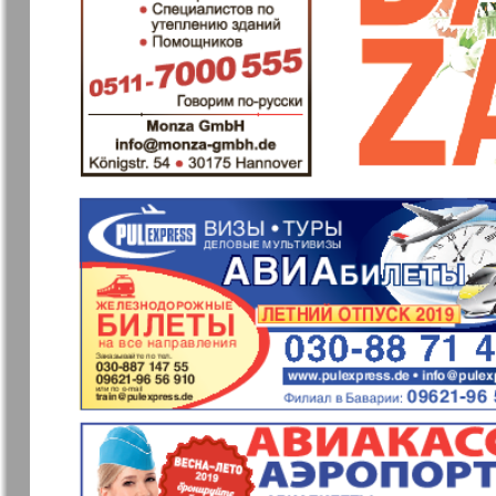
Еврейская газета
Еврейская
панорама
Закон и люди
Зарубежн
записки
Изюм
iDEAL
Клан
КП в Евро
Kulinar TV
Kurorte ak
Мила
Мир отдых