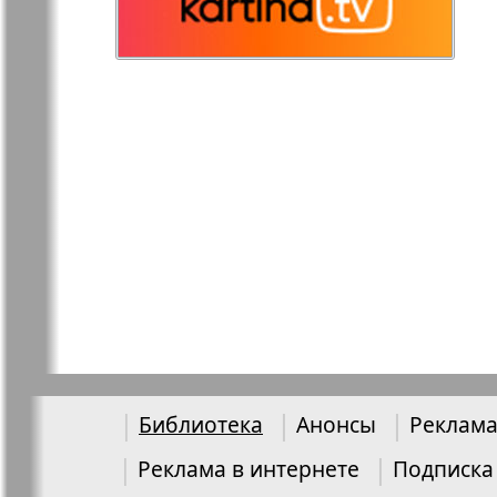
Германия
Русская Газета
Русская М
Светлана в
Свой дом
Германии
Товары и услуги
Толстяк
TVrus
У нас в Б
Библиотека
Анонсы
Реклама
Экономика и
Э
Реклама в интернете
Подписка
право