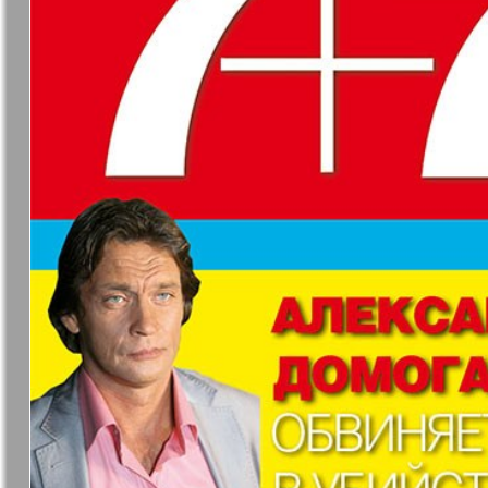
❬
Вюртембе
30
7
МК-Германия
МК-Герма
планета мнений
13
Новые Земляки
nord.Aktue
Партнер
Партнер-
19
3
25
Телеграф
31
Архив необновляющихся на сайте изданий