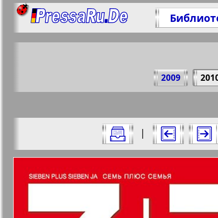
Библиот
По
2009
201
https:/
Все номера "7плюс7я" за 2010 год. В
|
Актуальные газеты и журналы
Страницы журнала "7п
Апельсин
Баден-
1