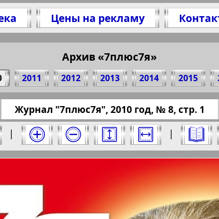
ека
Цены на рекламу
Контак
делитесь 1 стр. журнала "7plus7ja", № 8, 2010 
(Нажмите, чтобы скопировать ссылку)
Архив «7плюс7я»
0
2011
2012
2013
2014
2015
/pressaru.eu/?pub=7-plus-semya&god=2010&nome
Журнал "7плюс7я", 2010 год, № 8, стр. 1
ыберите номер и нажмите на него:
|
|
люс7я". Номер: 8, 2010 год. Выберите стран
Берлинский
Все pro
2
3
4