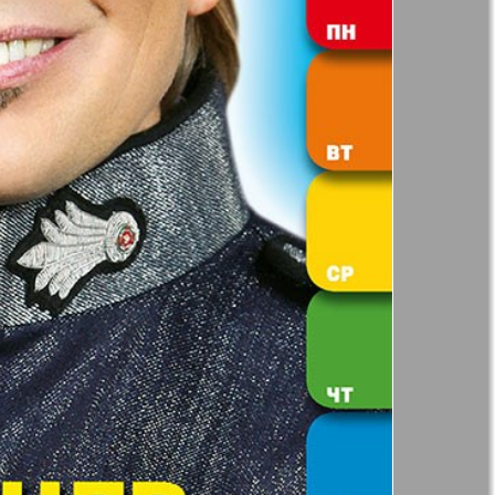
41
42
Анонс
Augsburg
Бизнес
47
48
53
54
Вестник-info
ный
Wadim
59
60
65
66
ний
Домашний
р
ресторан