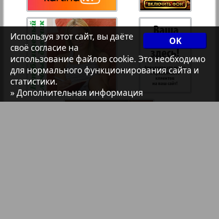
7плюс7я
Используя этот сайт, вы даёте
OK
103
Авангард
своё согласие на
использование файлов cookie. Это необходимо
для нормального функционирования сайта и
АйБолит
статистики.
» Дополнительная информация
Акцент
Анонс
Антенна
Аргументы и факты Европа
Библиотека
Анонсы