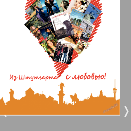
Берлинский телеграф
3
4
Все pro все
5
6
Город 511
МК-Германия планета мнений
7
8
110
111
МК-Германия
9
10
Мост
❬
❭
11
12
MIX-Markt Zeitung