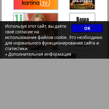
7плюс7я
Авангард
Используя этот сайт, вы даёте
OK
своё согласие на
использование файлов cookie. Это необходимо
АйБолит
для нормального функционирования сайта и
статистики.
» Дополнительная информация
Акцент
7
11
Анонс
Антенна
Аргументы и факты Европа
Библиотека
Анонсы