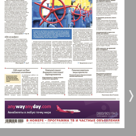
47
52
Берлинский телеграф
3
4
Все pro все
5
6
Город 511
МК-Германия планета мнений
7
8
МК-Германия
❬
❭
9
10
38
42
Мост
11
12
MIX-Markt Zeitung