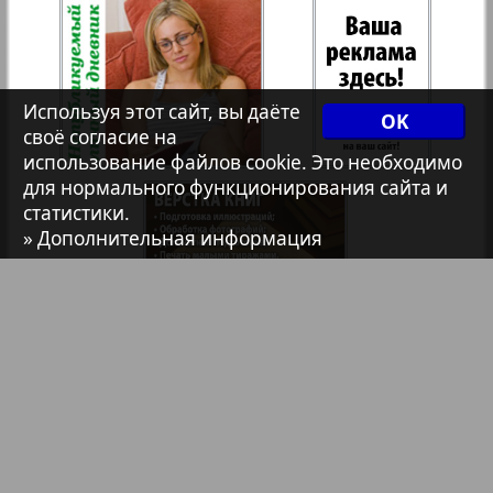
7плюс7я
35
36
Авангард
Используя этот сайт, вы даёте
OK
своё согласие на
37
38
использование файлов cookie. Это необходимо
АйБолит
для нормального функционирования сайта и
статистики.
» Дополнительная информация
Акцент
39
40
Анонс
41
42
3
8
Антенна
Библиотека
Анонсы
43
44
Аргументы и факты Европа
Реклама в газетах и журналах