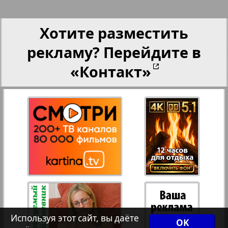
Партнер-NRW
Хотите разместить
Переселенческий вестник
рекламу? Перейдите в
«Контакт»
Рейнское время
Русский вояж
Телеграф NRW
3
4
Христианская газета
Архив необновляющихся на сайте изданий
Используя этот сайт, вы даёте
OK