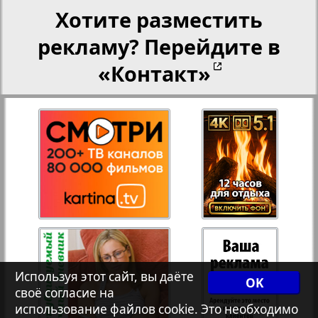
Хотите разместить
Переселенческий вестник
рекламу? Перейдите в
«Контакт»
Рейнское время
Русский вояж
Телеграф NRW
Христианская газета
Архив необновляющихся на сайте изданий
Используя этот сайт, вы даёте
OK
своё согласие на
7плюс7я
использование файлов cookie. Это необходимо