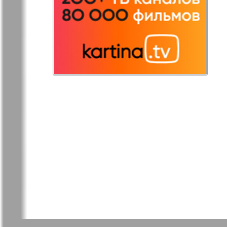
Редакция
Рейнская 
Германия
Русская Газета
Русская М
Светлана в
Свой дом
Германии
Товары и услуги
Толстяк
TVrus
У нас в Б
Экономика и
Э