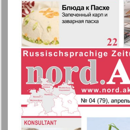
❬
Апельсин
Баден-
1
Вюртембе
7
7
МК-Германия
МК-Герма
планета мнений
13
Новые Земляки
nord.Aktue
Партнер
Партнер-
19
Телеграф
1