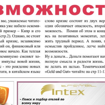
кулина
Европа экспресс
Жасми
ые
Здоровье
Идеаль
Карьера
Катюш
пе
Крот в Германии
Кругоз
tuell
LDK по-русски
Life in