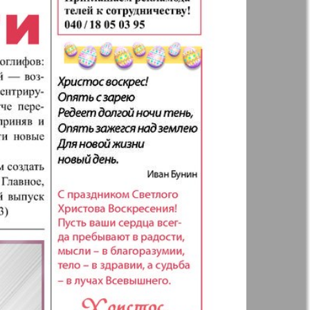
р
ресторан
н
Жизнь женщины
ная фирма
Известия BW
а
Кенгуру
ор
Кругозор плюс!
 Франкфурт
М-City