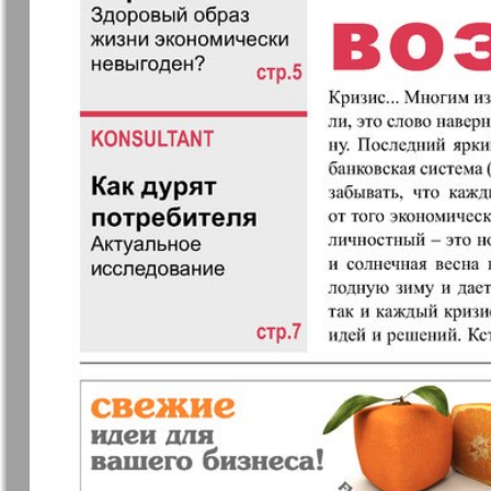
Еврейская газета
Еврейская
панорама
Закон и люди
Зарубежн
записки
Изюм
iDEAL
Клан
КП в Евро
Kulinar TV
Kurorte ak