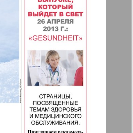
Анонс
Augsburg
Бизнес
Вестник-info
ный
Wadim
ний
Домашний