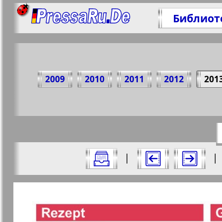
Библиот
Под
2009
2010
2011
2012
201
https:/
Все номера газеты "nord.Aktuell" за
|
|
Актуальные газеты и журналы
Страницы газеты "nord.