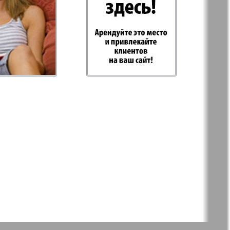
-Родина
Рубеж
 Plus
RusHaus
 дело
Svet/Lana
E
TV-бульвар
Хоттабыч
Эрудит-MIX