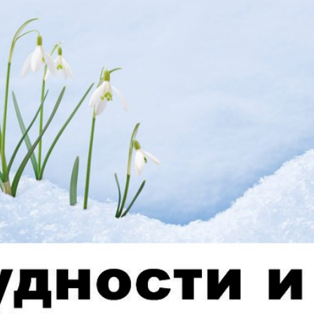
АйБолит
Акцент
 и
Аугсбург-сити
Афиша 
ропа
ов
Ваша газета
Вести
Восточная
Восточ
е
Германия
курьер
Дом и семья
Домаш