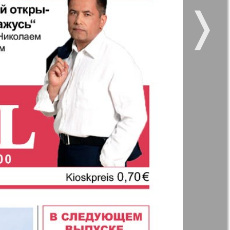
❭
 все
Город 511
5
6
11
12
11
12
kt Zeitung
Наше время
17
18
и здоровье
Panorama-mir
ое время
Русский вояж
23
24
анская
5
6