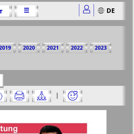
☰
DE
т
 г.
2019
2020
2021
2022
2023
r=4&str=1
✖
:
|
✖
✖
✖
аницу и нажмите на нее: