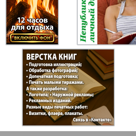
газета
Рецепты здоровья
Heimat
ысль
Русский Баден-
Рыбалка
Вюртемберг
Семейная газета
Слово и
Торговый Центр
Точка D
аварии
У нас в Гамбурге
Флирт
кспресс газета
Эрудит-Экстра