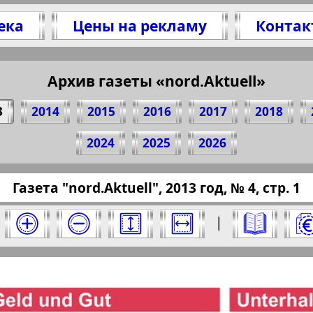
ека
Цены на рекламу
Контак
Архив газеты «nord.Aktuell»
елитесь 1 стр. газеты "nord.Aktuell", № 4, 2013
(Нажмите, чтобы скопировать ссылку)
3
2014
2015
2016
2017
2018
2024
2025
2026
/pressaru.eu/?pub=nord-aktuell&god=2013&nome
Газета "nord.Aktuell", 2013 год, № 4, стр. 1
 2013 год. Выберите номер и нажмите на него
|
Aktuell". Номер: 4, 2013 год. Выберите стр