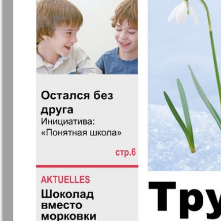
Архив необновляющихся на сайте изданий
7плюс7я
Авангард
Антенна
Аргументы
факты Ев
Бизнес парк
Будь здор
Вечерняя газета
Вечное
сокровищ
Германия плюс
Диалог