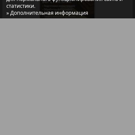
Авангард
статистики.
» Дополнительная информация
АйБолит
Акцент
Анонс
Библиотека
Анонсы
Реклама в газетах и журналах
Антенна
Реклама на телевидении
Реклама в социальных сетях
Аргументы и факты Европа
Реклама в интернете
Подписка
Аугсбург-сити
Партнеры
Карта сайта
Контакт
Правообладателям
Impressum / AGB