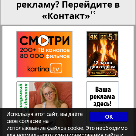
рекламу? Перейдите в
«Контакт»
27
28
Рейнское время
Русский вояж
29
30
Телеграф NRW
31
32
Христианская газета
Архив необновляющихся на сайте изданий
Используя этот сайт, вы даёте
OK
7плюс7я
своё согласие на
использование файлов cookie. Это необходимо
для нормального функционирования сайта и