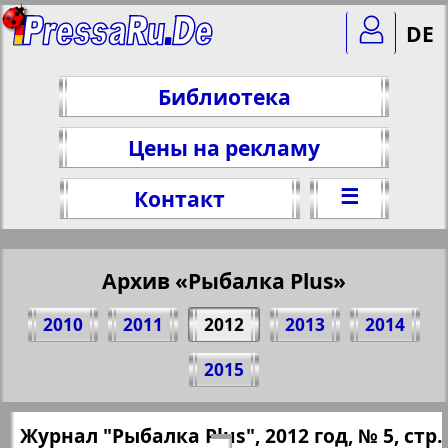
DE
Библиотека
Цены на рекламу
☰
Контакт
Архив «Рыбалка Plus»
2010
2011
2012
2013
2014
Поделитесь 1 стр. журнала "Angeln
2015
Plus", № 5, 2012 г.
(Нажмите, чтобы скопировать ссылку)
✖
Журнал "Рыбалка Plus", 2012 год, № 5, стр.
Все номера "Рыбалка Plus" за 2012