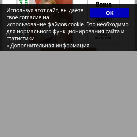
7плюс7я
Используя этот сайт, вы даёте
OK
своё согласие на
использование файлов cookie. Это необходимо
Авангард
для нормального функционирования сайта и
статистики.
1
2
» Дополнительная информация
АйБолит
Акцент
Анонс
Антенна
Библиотека
Анонсы
Реклама в газетах и журналах
Аргументы и факты Европа