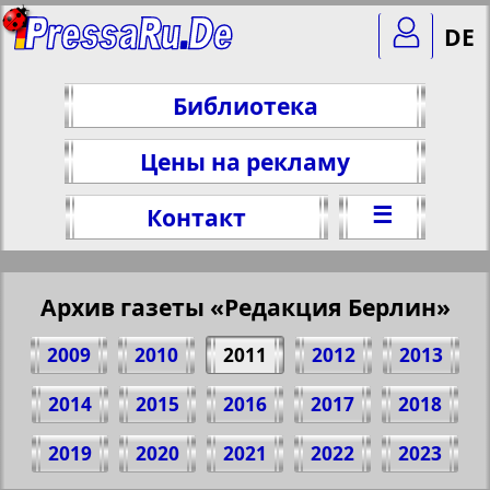
DE
Библиотека
Цены на рекламу
☰
Контакт
Архив газеты «Редакция Берлин»
2009
2010
2011
2012
2013
2014
2015
2016
2017
2018
Поделитесь 1 стр. газеты "Redakzija
2019
2020
2021
2022
2023
Berlin", № 45, 2011 г.
(Нажмите, чтобы скопировать ссылку)