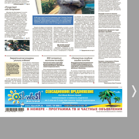
3
4
Все pro все
5
6
Город 511
МК-Германия планета мнений
7
8
МК-Германия
9
10
❬
❭
Мост
32
36
11
12
MIX-Markt Zeitung
Наше время
13
14