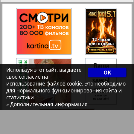
35
36
Авангард
37
38
АйБолит
Акцент
39
40
Используя этот сайт, вы даёте
Анонс
OK
своё согласие на
41
42
использование файлов cookie. Это необходимо
для нормального функционирования сайта и
Антенна
2
статистики.
» Дополнительная информация
43
44
Аргументы и факты Европа
Аугсбург-сити
45
46