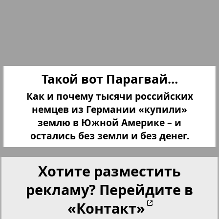
Переселенческий вестник
25
26
15
19
Рейнское время
27
28
Такой вот Парагвай…
Русский вояж
Как и почему тысячи российских
29
30
немцев из Германии «купили»
Телеграф NRW
землю в Южной Америке – и
остались без земли и без денег.
Христианская газета
31
32
Хотите разместить
Архив необновляющихся на сайте изданий
33
34
рекламу? Перейдите в
«Контакт»
6
10
7плюс7я