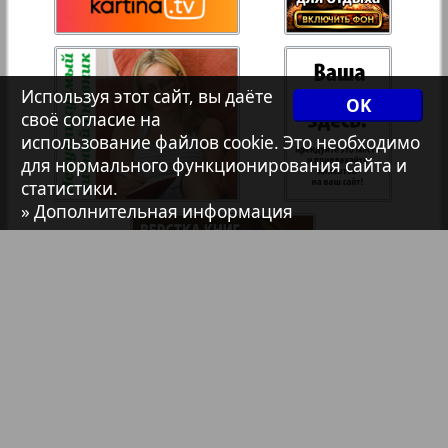
7плюс7я
Авангард
Используя этот сайт, вы даёте
OK
своё согласие на
использование файлов cookie. Это необходимо
АйБолит
для нормального функционирования сайта и
статистики.
» Дополнительная информация
1
2
Акцент
Анонс
Антенна
Аргументы и факты Европа
Библиотека
Анонсы