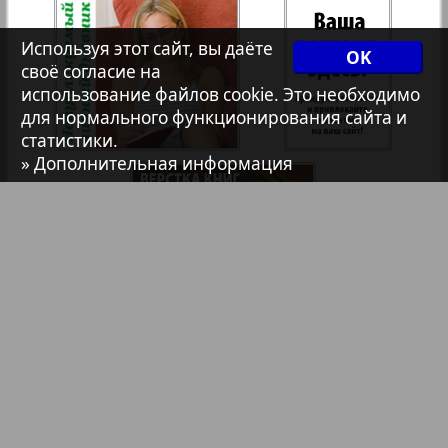
7плюс7я
35
36
Используя этот сайт, вы даёте
OK
своё согласие на
55
54
использование файлов cookie. Это необходимо
Авангард
37
38
для нормального функционирования сайта и
статистики.
АйБолит
» Дополнительная информация
39
40
Акцент
41
42
Анонс
Антенна
43
44
Библиотека
Анонсы
Аргументы и факты Европа
Реклама в газетах и журналах