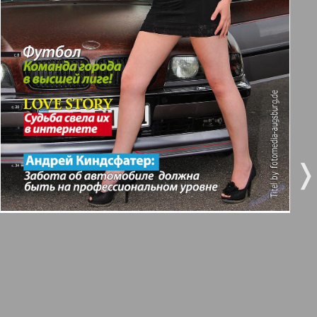
3
4
Все pro все
5
6
Город 511
МК-Германия планета мнений
7
8
10
9
МК-Германия
❬
❭
9
10
Мост
11
12
MIX-Markt Zeitung
Наше время
13
14