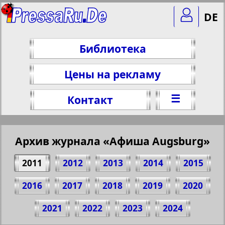
DE
Библиотека
Цены на рекламу
☰
Контакт
Архив журнала «Афиша Augsburg»
2011
2012
2013
2014
2015
2016
2017
2018
2019
2020
Поделитесь 1 стр. журнала "Afischa
2021
2022
2023
2024
Augsburg", № 10, 2011 г.
(Нажмите, чтобы скопировать ссылку)