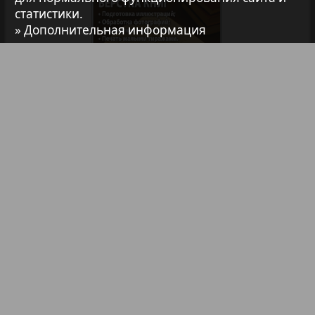
Авангард
статистики.
» Дополнительная информация
АйБолит
Акцент
Анонс
Библиотека
Анонсы
Реклама в газетах и журналах
Антенна
Реклама на телевидении
Реклама в социальных сетях
Аргументы и факты Европа
Реклама в интернете
Подписка
Аугсбург-сити
Партнеры
Карта сайта
Контакт
Правообладателям
Impressum / AGB