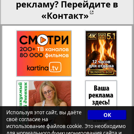
рекламу? Перейдите в
«Контакт»
27
28
Рейнское время
Русский вояж
29
30
2
3
Телеграф NRW
31
32
Христианская газета
33
34
Архив необновляющихся на сайте изданий
Используя этот сайт, вы даёте
OK
7плюс7я
35
36
своё согласие на
использование файлов cookie. Это необходимо
для нормального функционирования сайта и
1