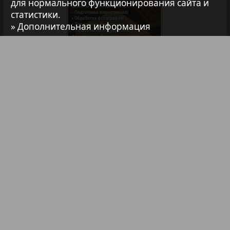
Авангард
для нормального функционирования сайта и
статистики.
» Дополнительная информация
37
38
АйБолит
Акцент
39
40
Анонс
Библиотека
Анонсы
41
42
Реклама в газетах и журналах
Антенна
Реклама на телевидении
43
44
Аргументы и факты Европа
Реклама в социальных сетях
Реклама в интернете
Подписка
Аугсбург-сити
45
46
Партнеры
Карта сайта
Контакт