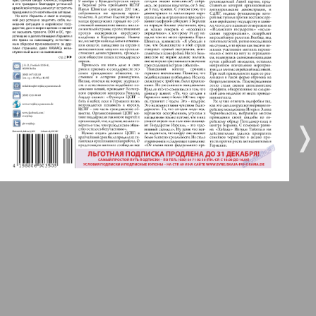
5
6
Город 511
МК-Германия планета мнений
7
8
❬
❭
МК-Германия
4
3
9
10
Мост
11
12
MIX-Markt Zeitung
Наше время
13
14
Новые Земляки