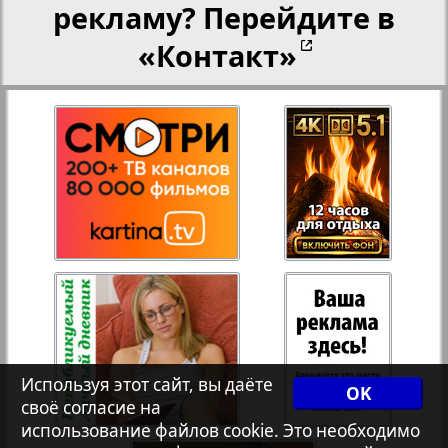
рекламу? Перейдите в
«Контакт»
Рейнское время
27
28
Русский вояж
29
30
Телеграф NRW
Христианская газета
31
32
Архив необновляющихся на сайте изданий
33
34
Используя этот сайт, вы даёте
7плюс7я
OK
своё согласие на
35
36
использование файлов cookie. Это необходимо