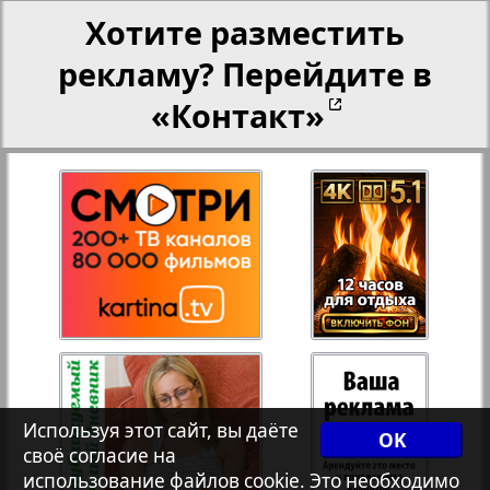
Хотите разместить
Переселенческий вестник
рекламу? Перейдите в
«Контакт»
Рейнское время
Русский вояж
3
4
Телеграф NRW
Христианская газета
Архив необновляющихся на сайте изданий
Используя этот сайт, вы даёте
OK
своё согласие на
7плюс7я
использование файлов cookie. Это необходимо