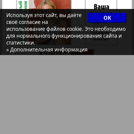
7плюс7я
35
36
Используя этот сайт, вы даёте
OK
своё согласие на
Авангард
использование файлов cookie. Это необходимо
18
19
37
38
для нормального функционирования сайта и
статистики.
АйБолит
» Дополнительная информация
39
40
Акцент
41
42
Анонс
Антенна
43
44
Библиотека
Анонсы
Аргументы и факты Европа
Реклама в газетах и журналах