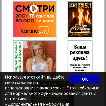
27
28
Рейнское время
Русский вояж
29
30
3
4
Телеграф NRW
31
32
Христианская газета
Архив необновляющихся на сайте изданий
Используя этот сайт, вы даёте
OK
7плюс7я
своё согласие на
использование файлов cookie. Это необходимо
для нормального функционирования сайта и
Авангард
1
2
статистики.
» Дополнительная информация