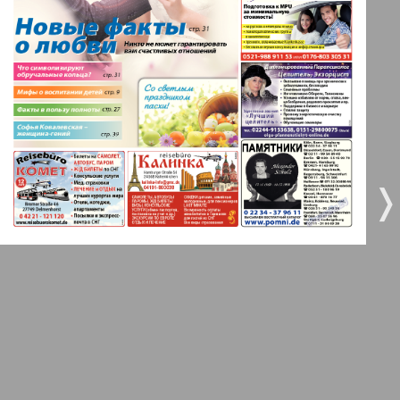
3
4
Все pro все
5
6
Город 511
МК-Германия планета мнений
7
8
❬
❭
МК-Германия
9
10
9
10
Мост
11
12
MIX-Markt Zeitung
Наше время
13
14