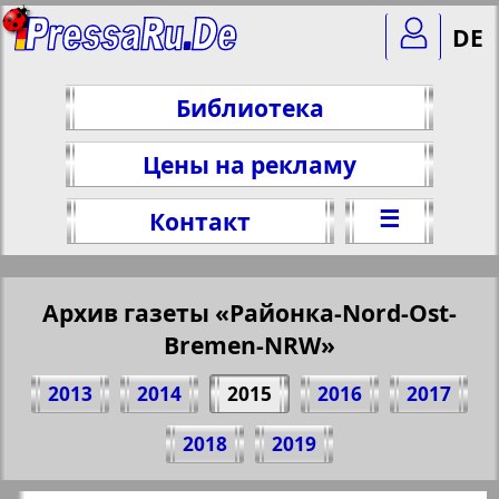
DE
Библиотека
Цены на рекламу
☰
Контакт
Архив газеты «Районка-Nord-Ost-
Bremen-NRW»
2013
2014
2015
2016
2017
Поделитесь 1 стр. газеты "Rajonka-
2018
2019
Nord-Ost-Bremen--NRW", № 4, 2015 г.
(Нажмите, чтобы скопировать ссылку)