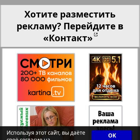
25
26
Переселенческий вестник
Хотите разместить
рекламу? Перейдите в
27
28
Рейнское время
«Контакт»
Русский вояж
Телеграф NRW
Христианская газета
Архив необновляющихся на сайте изданий
Используя этот сайт, вы даёте
OK
7плюс7я
своё согласие на