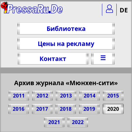
DE
Библиотека
Цены на рекламу
☰
Контакт
Архив журнала «Мюнхен-сити»
2011
2012
2013
2014
2015
2016
2017
2018
2019
2020
Поделитесь 1 стр. журнала "München-
2021
2022
city", № 103, 2020 г.
(Нажмите, чтобы скопировать ссылку)