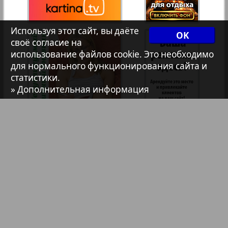
7плюс7я
Используя этот сайт, вы даёте
OK
2
своё согласие на
1
использование файлов cookie. Это необходимо
Авангард
для нормального функционирования сайта и
статистики.
» Дополнительная информация
АйБолит
Акцент
Анонс
Антенна
Библиотека
Анонсы
Аргументы и факты Европа