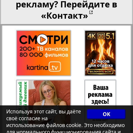
рекламу? Перейдите в
«Контакт»
27
28
Рейнское время
Русский вояж
29
30
Телеграф NRW
31
32
Христианская газета
Архив необновляющихся на сайте изданий
Используя этот сайт, вы даёте
OK
7плюс7я
своё согласие на
использование файлов cookie. Это необходимо
для нормального функционирования сайта и