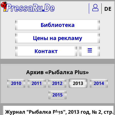
DE
Библиотека
Цены на рекламу
☰
Контакт
Архив «Рыбалка Plus»
2010
2011
2012
2013
2014
Поделитесь 1 стр. журнала "Angeln
2015
Plus", № 2, 2013 г.
(Нажмите, чтобы скопировать ссылку)
✖
Журнал "Рыбалка Plus", 2013 год, № 2, стр.
Все номера "Рыбалка Plus" за 2013