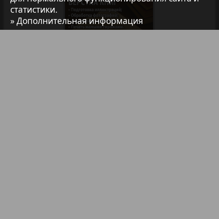
Авангард
статистики.
» Дополнительная информация
АйБолит
Акцент
Анонс
Библиотека
Анонсы
Реклама в газетах и журналах
Антенна
Реклама на телевидении
Реклама в социальных сетях
Аргументы и факты Европа
Реклама в интернете
Подписка
Аугсбург-сити
Партнеры
Карта сайта
Контакт
Правообладателям
Impressum / AGB