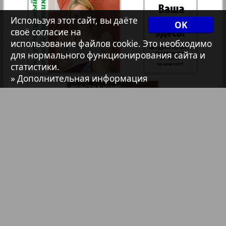
7плюс7я
Используя этот сайт, вы даёте
OK
своё согласие на
использование файлов cookie. Это необходимо
Авангард
для нормального функционирования сайта и
статистики.
1
2
» Дополнительная информация
АйБолит
Акцент
Анонс
Антенна
Библиотека
Анонсы
Аргументы и факты Европа
Реклама в газетах и журналах