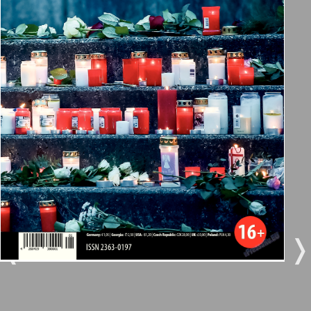
Берлинский телеграф
3
4
Все pro все
5
6
Город 511
МК-Германия планета мнений
7
8
8
9
МК-Германия
9
10
Мост
❬
❭
11
12
MIX-Markt Zeitung