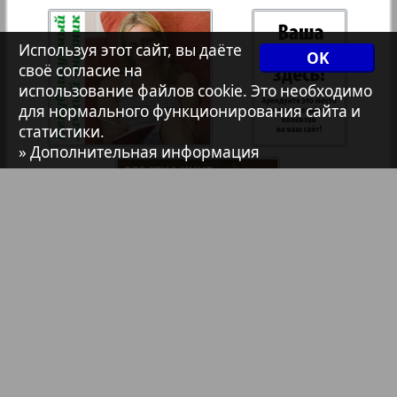
7плюс7я
35
36
Используя этот сайт, вы даёте
OK
Авангард
своё согласие на
использование файлов cookie. Это необходимо
для нормального функционирования сайта и
37
38
АйБолит
статистики.
» Дополнительная информация
Акцент
39
40
Анонс
Антенна
Библиотека
Анонсы
Аргументы и факты Европа
Реклама в газетах и журналах