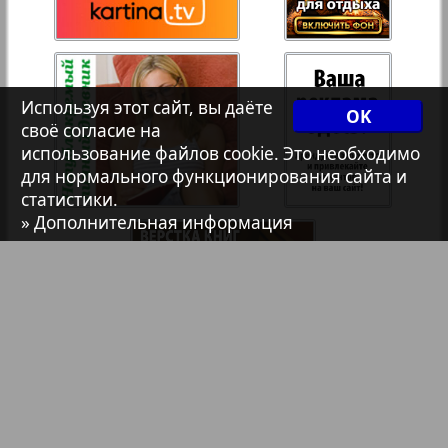
7плюс7я
Авангард
Используя этот сайт, вы даёте
OK
своё согласие на
использование файлов cookie. Это необходимо
АйБолит
для нормального функционирования сайта и
статистики.
» Дополнительная информация
Акцент
3
7
Анонс
Антенна
Аргументы и факты Европа
Библиотека
Анонсы