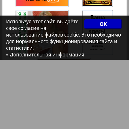
7плюс7я
35
36
Используя этот сайт, вы даёте
OK
1
2
Авангард
своё согласие на
37
38
использование файлов cookie. Это необходимо
для нормального функционирования сайта и
АйБолит
статистики.
» Дополнительная информация
39
40
Акцент
41
42
Анонс
Антенна
43
44
Аргументы и факты Европа
Библиотека
Анонсы