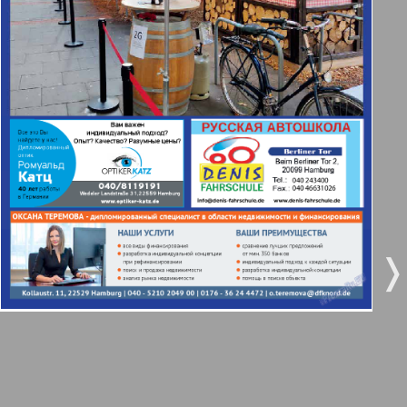
Берлинский телеграф
3
4
Все pro все
5
6
Город 511
МК-Германия планета мнений
7
8
9
10
МК-Германия
❬
❭
9
10
Мост
11
12
MIX-Markt Zeitung