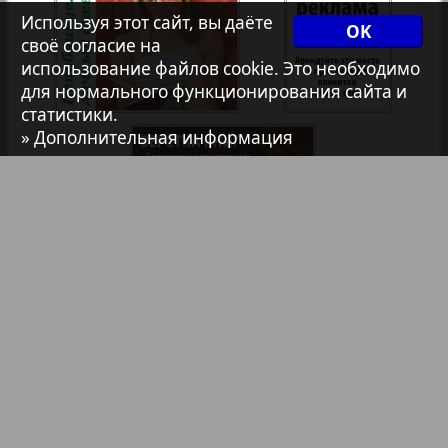
Используя этот сайт, вы даёте
7плюс7я
OK
своё согласие на
35
36
использование файлов cookie. Это необходимо
1
2
для нормального функционирования сайта и
Авангард
статистики.
» Дополнительная информация
37
38
АйБолит
Акцент
39
40
Анонс
Библиотека
Анонсы
Антенна
Реклама в газетах и журналах
Аргументы и факты Европа
Реклама на телевидении