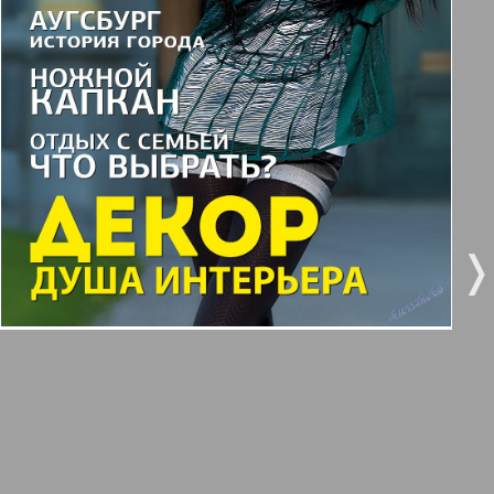
3
4
Все pro все
5
6
Город 511
МК-Германия планета мнений
7
8
10
9
МК-Германия
❬
❭
9
10
Мост
11
12
MIX-Markt Zeitung
Наше время
13
14