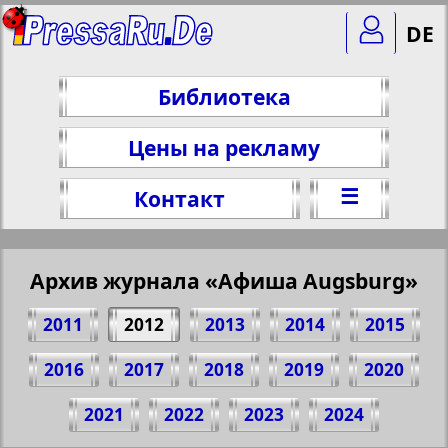
DE
Библиотека
Цены на рекламу
☰
Контакт
Архив журнала «Афиша Augsburg»
2011
2012
2013
2014
2015
2016
2017
2018
2019
2020
Поделитесь 1 стр. журнала "Afischa
2021
2022
2023
2024
Augsburg", № 10, 2012 г.
(Нажмите, чтобы скопировать ссылку)