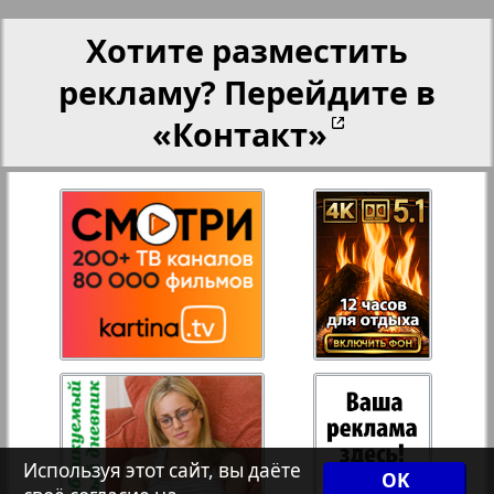
Переселенческий вестник
Хотите разместить
25
26
рекламу? Перейдите в
Рейнское время
«Контакт»
27
28
Русский вояж
3
4
Телеграф NRW
Христианская газета
Архив необновляющихся на сайте изданий
Используя этот сайт, вы даёте
7плюс7я
OK