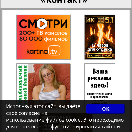
Рейнское время
Русский вояж
Телеграф NRW
1
Христианская газета
Архив необновляющихся на сайте изданий
7плюс7я
Используя этот сайт, вы даёте
OK
своё согласие на
использование файлов cookie. Это необходимо
Авангард
для нормального функционирования сайта и