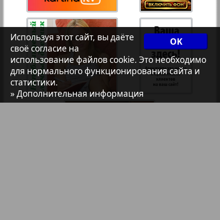
7плюс7я
35
36
Используя этот сайт, вы даёте
OK
102
103
Авангард
своё согласие на
37
38
использование файлов cookie. Это необходимо
для нормального функционирования сайта и
АйБолит
статистики.
» Дополнительная информация
39
40
Акцент
41
42
Анонс
Антенна
43
44
Аргументы и факты Европа
Библиотека
Анонсы