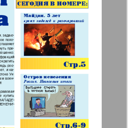
Анонс
Augsburg
Бизнес
Вестник-info
ный
Wadim
ний
Домашний