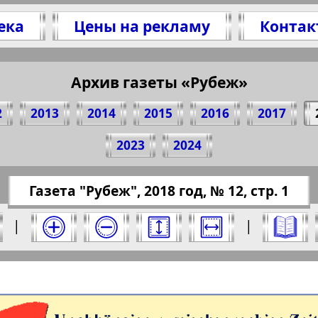
ека
Цены на рекламу
Контак
Архив газеты «Рубеж»
оделитесь 1 стр. газеты "Rubezh", № 12, 2018 
(Нажмите, чтобы скопировать ссылку)
2
2013
2014
2015
2016
2017
2023
2024
://pressaru.eu/?pub=rubezh&god=2018&nomer=1
Газета "Рубеж", 2018 год, № 12, стр. 1
од. Выберите номер и нажмите на него:
|
|
беж". Номер: 12, 2018 год. Выберите страни