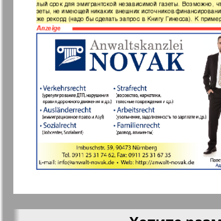
Мила
Мир отдых
здоровья
Наша марка
Наше Тур
Объектив EU
Остров та
Парус
Переселен
Районка-Süd-West
Районка-N
Bremen