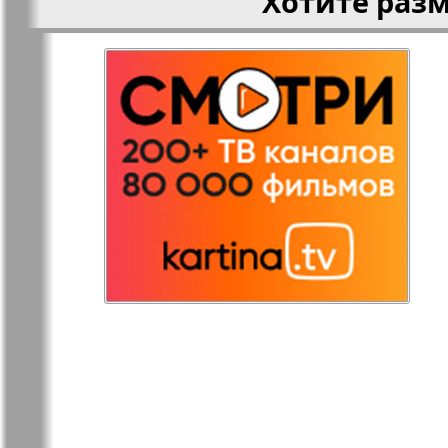
Хотите раз
Редакция
Рейнская 
Германия
Русская Газета
Русская М
Светлана в
Свой дом
Германии
Товары и услуги
Толстяк
TVrus
У нас в Б
Экономика и
Э