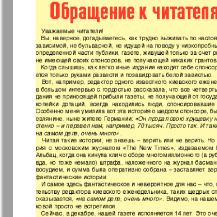
Еврейская газета
Еврейская
панорама
Закон и люди
Зарубежн
записки
Изюм
iDEAL
Клан
КП в Евро
Kulinar TV
Kurorte ak