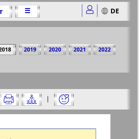
☰
DE
т
г.
2018
2019
2020
2021
2022
2&str=1
✖
|
✖
✖
✖
цу и нажмите на нее: