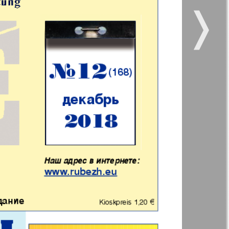
❭
 все
Город 511
5
6
12
11
11
12
kt Zeitung
Наше время
17
18
и здоровье
Panorama-mir
ое время
Русский вояж
23
24
анская
5
6