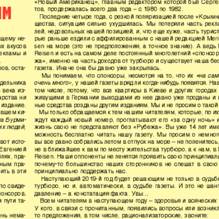
кулина
Европа экспресс
Жасми
ые
Здоровье
Идеаль
Карьера
Катюш
пе
Крот в Германии
Кругоз
tuell
LDK по-русски
Life in