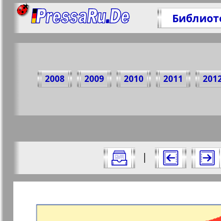
Библиот
П
2008
2009
2010
2011
201
https
Все номера газеты "Рубеж" за 2018 г
|
Актуальные газеты и журналы
Страницы газеты "Ру