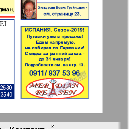
 Frankfurt
Наш мир
n
Wолна
Норд
й-Купи-
Партнер-север
men
Районка-Nord-Ost-
Bremen-NRW
Редакция Берлин