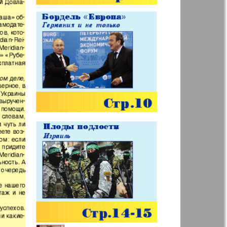
р
ресторан
н
Жизнь женщины
ная фирма
Известия BW
а
Кенгуру
ор
Кругозор плюс!
 Франкфурт
М-City