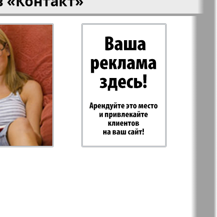
в
«Контакт»
-Родина
Рубеж
 Plus
RusHaus
 дело
Svet/Lana
E
TV-бульвар
Хоттабыч
Эрудит-MIX