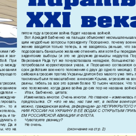
АйБолит
Акцент
 и
Аугсбург-сити
Афиша 
ропа
ов
Ваша газета
Вести
Восточная
Восточ
е
Германия
курьер
Дом и семья
Домаш