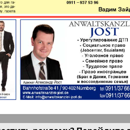
а и
Мюнхен-сити
My City
am Mai
бюро
Нескучная газета
Новая 
м и тут
Ost-West
Отдыха
Panorama
продай
ец
Подруга
PRO Wo
Europe
ord-Ost-
Районка-West
Регион