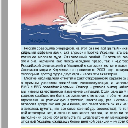
Архив необновляющихся на сайте изданий
7плюс7я
Авангард
Антенна
Аргументы
факты Ев
Бизнес парк
Будь здор
Вечерняя газета
Вечное
сокровищ
Германия плюс
Диалог