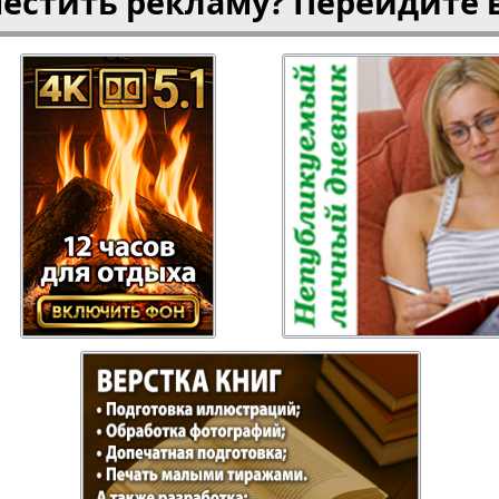
местить рекламу? Перейдите 
газета
Рецепты здоровья
Heimat
ысль
Русский Баден-
Рыбалка
Вюртемберг
Семейная газета
Слово и
Торговый Центр
Точка D
аварии
У нас в Гамбурге
Флирт
кспресс газета
Эрудит-Экстра