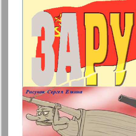
❬
Апельсин
Баден-
1
Вюртембе
7
7
МК-Германия
МК-Герма
планета мнений
13
Новые Земляки
nord.Aktue
Партнер
Партнер-
19
Телеграф
1