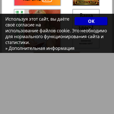
7плюс7я
35
36
Используя этот сайт, вы даёте
OK
1
2
Авангард
своё согласие на
37
38
использование файлов cookie. Это необходимо
для нормального функционирования сайта и
АйБолит
статистики.
» Дополнительная информация
39
40
Акцент
Анонс
Антенна
Аргументы и факты Европа
Библиотека
Анонсы