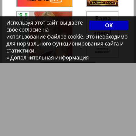
7плюс7я
35
36
Используя этот сайт, вы даёте
OK
1
2
Авангард
своё согласие на
37
38
использование файлов cookie. Это необходимо
для нормального функционирования сайта и
АйБолит
статистики.
» Дополнительная информация
39
40
Акцент
41
42
Анонс
Антенна
43
44
Аргументы и факты Европа
Библиотека
Анонсы