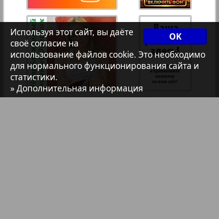
7плюс7я
35
36
Используя этот сайт, вы даёте
OK
своё согласие на
Авангард
использование файлов cookie. Это необходимо
37
38
для нормального функционирования сайта и
3
7
статистики.
АйБолит
» Дополнительная информация
39
40
Акцент
41
42
Анонс
Антенна
43
44
Аргументы и факты Европа
Библиотека
Анонсы