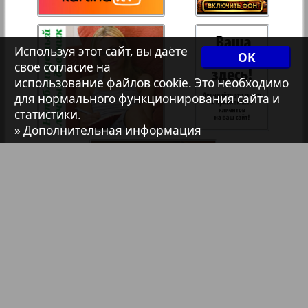
7плюс7я
35
36
Используя этот сайт, вы даёте
OK
Авангард
своё согласие на
37
38
использование файлов cookie. Это необходимо
для нормального функционирования сайта и
АйБолит
статистики.
» Дополнительная информация
39
40
Акцент
41
42
Анонс
Антенна
43
44
Аргументы и факты Европа
Библиотека
Анонсы