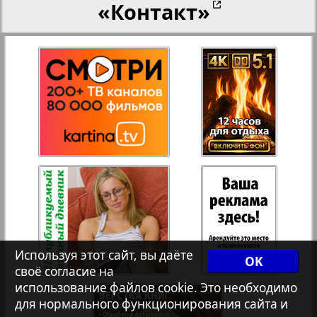
«Контакт»
Рейнское время
Русский вояж
3
4
Телеграф NRW
Христианская газета
Архив необновляющихся на сайте изданий
Используя этот сайт, вы даёте
OK
своё согласие на
7плюс7я
использование файлов cookie. Это необходимо
для нормального функционирования сайта и