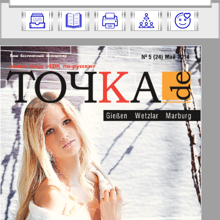
https://pressaru.eu/?pub=tochkade&god=2
2014 год. Выберите номер и нажмите
014&nomer=5&str=1
на него:
✖
✖
✖
Страницы журнала "Точка DE".
Актуальные газеты и журналы
Номер: 5, 2014 год. Выберите
страницу и нажмите на нее:
Апельсин
1
2
Баден-Вюртемберг
11
12
Берлинский телеграф
3
4
Все pro все