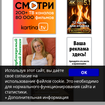
27
28
Рейнское время
Русский вояж
29
30
Телеграф NRW
31
32
Христианская газета
33
34
Архив необновляющихся на сайте изданий
Используя этот сайт, вы даёте
OK
своё согласие на
7плюс7я
35
36
использование файлов cookie. Это необходимо
для нормального функционирования сайта и
статистики.
Авангард
» Дополнительная информация
37
38